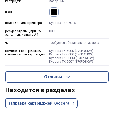
картридж
лазерный
цвет
подходит для принтера
Kyocera FS C5016
ресурс страниц при 5%
8000
заполнении листа А4
чип
требуется обязательная замена
комплект картриджей/
Kyocera TK-500K (370PD0KW)
совместимые картриджи
Kyocera TK-500C (370PD5KW)
Kyocera TK-500M (370PD4KW)
Kyocera TK-500Y (370PD3KW)
Отзывы
Находится в разделах
заправка картриджей Kyocera