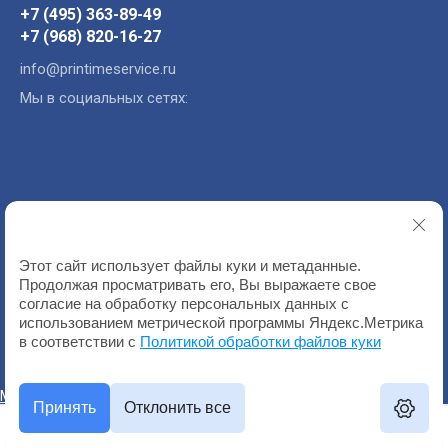
+7 (495) 363-89-49
+7 (968) 820-16-27
info@printimeservice.ru
Мы в социальных сетях:
2021 - 2026
Политика конфиденциальности
Этот сайт использует файлы куки и метаданные.
Продолжая просматривать его, Вы выражаете свое
согласие на обработку персональных данных с
использованием метрической программы Яндекс.Метрика
в соответствии с
Политикой обработки файлов куки
Megagroup.ru
Принять
Отклонить все
Главная
Каталог
Поиск
Корзина
Контакты
Еще