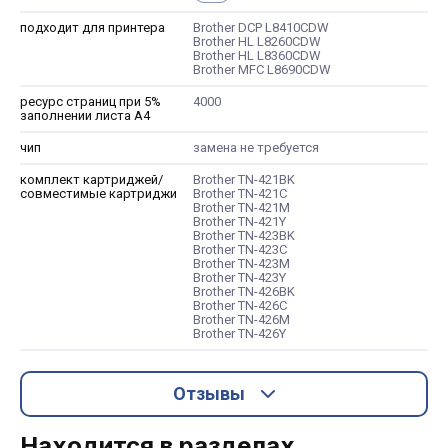
подходит для принтера
Brother DCP L8410CDW
Brother HL L8260CDW
Brother HL L8360CDW
Brother MFC L8690CDW
ресурс страниц при 5%
4000
заполнении листа А4
чип
замена не требуется
комплект картриджей/
Brother TN-421BK
совместимые картриджи
Brother TN-421C
Brother TN-421M
Brother TN-421Y
Brother TN-423BK
Brother TN-423C
Brother TN-423M
Brother TN-423Y
Brother TN-426BK
Brother TN-426C
Brother TN-426M
Brother TN-426Y
Отзывы
Находится в разделах